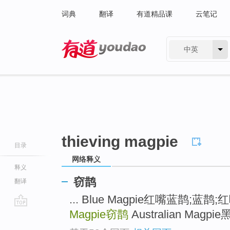
词典
翻译
有道精品课
云笔记
中英
有道 - 网易旗下搜索
thieving magpie
目录
网络释义
释义
窃鹊
翻译
... Blue Magpie红嘴蓝鹊;
Magpie
窃鹊
Australian Magpi
go
top