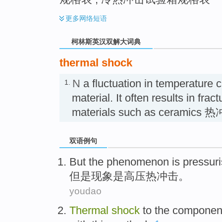
更多
网络短语
柯林斯英汉双解大词典
thermal shock
N
a fluctuation in temperature c
1.
material. It often results in fract
materials such as ceramics 
双语例句
But
the
phenomenon
is
pressur
但是
现象
是
高压
热
冲击
。
youdao
Thermal
shock
to
the
componen