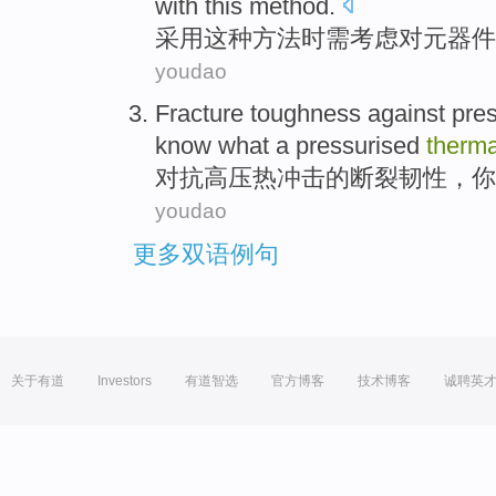
with
this
method
.
采用
这种
方法
时
需
考虑
对
元器件
youdao
Fracture
toughness
against
pre
know
what
a
pressurised
therm
对抗
高压
热
冲击
的
断裂
韧性
，
你
youdao
更多双语例句
关于有道
Investors
有道智选
官方博客
技术博客
诚聘英