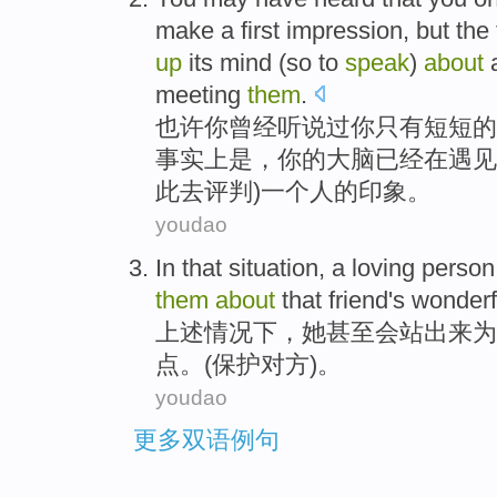
make
a
first
impression
,
but
the 
up
its mind (so
to
speak
)
about
meeting
them
.
也许
你
曾经
听说
过你
只有
短短的
事实上
是
，
你
的
大脑
已经
在遇见
此
去
评判)
一个
人
的印象。
youdao
In that situation
, a loving perso
them
about
that friend's wonder
上述
情况下，她
甚至
会
站出来为
点
。(保护对方)。
youdao
更多双语例句