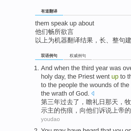
top
有道翻译
them speak up about
他们畅所欲言
以上为机器翻译结果，长、整句
双语例句
权威例句
And when the
third
year
was
ov
holy day,
the Priest
went
up
to
t
to
the
people
the
wounds
of
the
the
wrath
of
God
.
第三
年
过去了
，瞻礼
日那天
，
牧
示
主
的
伤痕
，向
他们
诉说
上帝
的
youdao
You
may
have
heard that
you
on