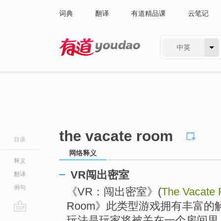
词典
翻译
有道精品课
云笔记
中英
有道 - 网易旗下搜索
the vacate room
目录
网络释义
释义
VR闯出密室
翻译
例句
《VR：闯出密室》(
The Vacate
Room》此类型游戏拥有丰富
go
玩法是玩家将被关在一个房间里，