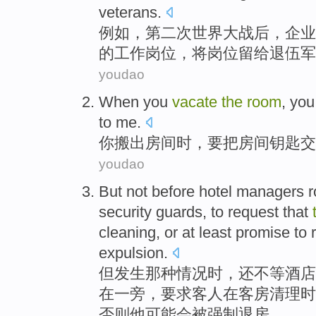
veterans
.
例如
，
第二
次
世界
大战后
，
企业
的
工作
岗位，
将
岗位留给
退伍军
youdao
When
you
vacate
the
room
,
you
to
me
.
你
搬出
房间
时
，
要
把
房间
钥匙
交
youdao
But
not before
hotel
managers
r
security
guards, to
request that
cleaning
,
or
at least
promise to
r
expulsion.
但
发生那种情况时，还
不等
酒店
在
一旁
，
要求
客人
在
客房
清理
时
否则他可能会被强制退房。