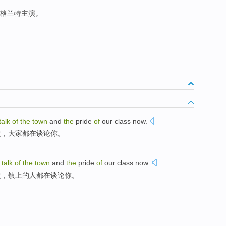
.格兰特主演。
talk
of
the
town
and
the
pride
of
our
class
now
.
傲
，大家都在
谈论
你。
talk
of
the
town
and
the
pride
of
our
class
now
.
傲
，
镇上
的人都在
谈论你
。