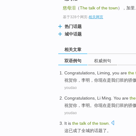
慈母泪
（
The talk of the town
），加里
基于328个网页
-
相关网页
热门话题
城中话题
相关文章
双语例句
权威例句
Congratulations
,
Liming
,
you
are
the
祝贺你
，
李明
，
你
现在
是
我们
班
的
骄
youdao
Congratulations
,
Li Ming
.
You
are
the
祝贺你
，
李明
。
你
现在
是
我们
班
的
骄
youdao
It
is
the
talk
of
the
town
.
这
已
成了全城
的
话题
了。