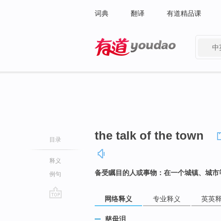
词典
翻译
有道精品课
中
有道 - 网易旗下搜索
the talk of the town
目录
释义
备受瞩目的人或事物：在一个城镇、城市
例句
网络释义
专业释义
英英
go
top
慈母泪