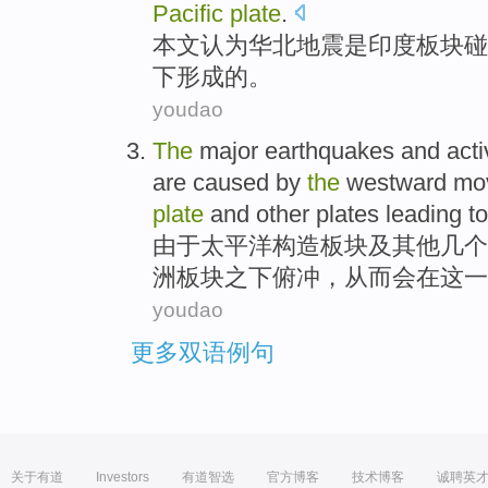
Pacific
plate
.
本文
认为
华北地震
是
印度
板块
碰
下形成
的
。
youdao
The
major
earthquakes
and
act
are
caused by
the
westward
mo
plate
and
other
plates
leading
to
由于
太平洋
构造
板块
及
其他
几个
洲板块之下
俯冲
，从而会
在
这一
youdao
更多双语例句
关于有道
Investors
有道智选
官方博客
技术博客
诚聘英