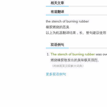
相关文章
top
有道翻译
the stench of burning rubber
橡胶燃烧的恶臭
以上为机器翻译结果，长、整句建议使用
双语例句
The
stench
of
burning
rubber
was ov
燃烧
橡胶
散发出
的
臭味
极其
强烈。
《柯林斯英汉双解大词典》
更多双语例句