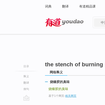
词典
翻译
有道精品课
中
有道 - 网易旗下搜索
the stench of burning
目录
网络释义
释义
烧橡胶的臭味
翻译
烧橡胶的臭味
例句
基于1个网页
-
相关网页
go