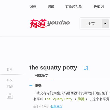
词典
翻译
有道精品课
云笔记
中英
有道 - 网易旗下搜索
the squatty potty
目录
网络释义
释义
蹲凳
翻译
...就没有专门为坐式马桶而设计的帮助排便的凳
名字叫
The Squatty Potty
（
蹲凳
），这个名字竟
go
基于4个网页
-
相关网页
top