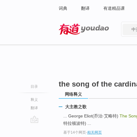
词典
翻译
有道精品课
中
有道 - 网易旗下搜索
the song of the cardin
目录
网络释义
释义
大主教之歌
翻译
... George Eliot(乔治·艾略特)
The Song
特拉顿波特) ...
go
基于14个网页
-
相关网页
top