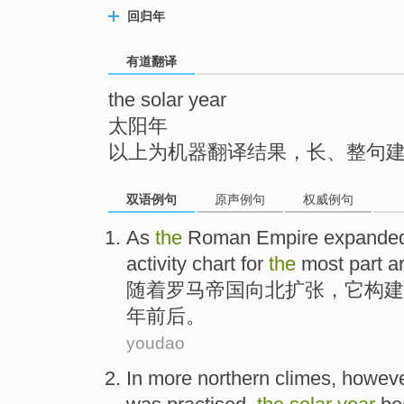
top
回归年
有道翻译
the solar year
太阳年
以上为机器翻译结果，长、整句
双语例句
原声例句
权威例句
As
the
Roman
Empire
expande
activity
chart
for
the
most
part
a
随着
罗马
帝国
向北
扩张
，
它
构建
年
前后。
youdao
In
more
northern
climes
,
howev