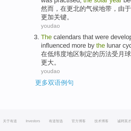
was practised
,
the
solar
year
be
然而
，
在
更
北
的气候
地带
，由于
更加
关键
。
youdao
The
calendars that
were
develo
influenced
more
by
the
lunar
cy
在低纬度
地区
制定
的
历法
受
月球
更
大。
youdao
更多双语例句
关于有道
Investors
有道智选
官方博客
技术博客
诚聘英