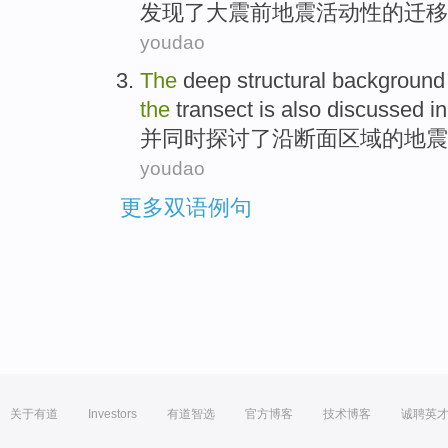
发现了
大震
前
地震
活动性
的
迁移
youdao
The
deep
structural
background
the
transect
is
also
discussed
in
并
同时
探讨
了
沿
断面区域
的
地震
youdao
更多双语例句
关于有道
Investors
有道智选
官方博客
技术博客
诚聘英