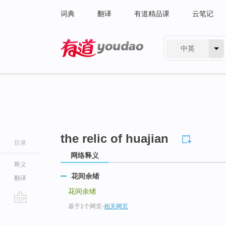
词典
翻译
有道精品课
云笔记
中英
有道 - 网易旗下搜索
the relic of huajian
目录
网络释义
释义
花间余绪
翻译
花间余绪
基于1个网页
-
相关网页
go
top