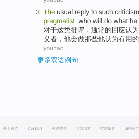
The
usual
reply to
such
criticis
pragmatist
,
who
will
do
what
he
对于
这类
批评
，
通常
的
回应
认为
义者
，
他
会
做
那些
他
认为
有用
的
youdao
更多双语例句
关于有道
Investors
有道智选
官方博客
技术博客
诚聘英