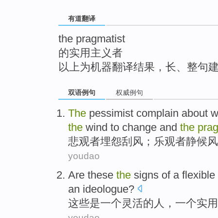
top
有道翻译
the pragmatist
的实用主义者
以上为机器翻译结果，长、整句
双语例句
权威例句
The
pessimist
complain about
w
the
wind
to
change
and
the
prag
悲观者
埋怨
刮风
；
乐观者
静候
风
youdao
Are
these
the
signs
of
a
flexible
an ideologue
?
这些
是
一
个
灵活
的
人
，一个
实用
youdao