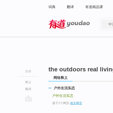
词典
翻译
有道精品课
中
有道 - 网易旗下搜索
the outdoors real livi
目录
网络释义
释义
户外生活实态
翻译
户外生活实态
基于1个网页
-
相关网页
go
top