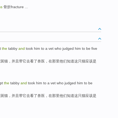
ss
骨折fracture ...
t
the
tabby
and
took
him
to
a
vet who judged him
to be
five
虎
斑
猫，
并且
带
它
去
看了
兽医
，在那里他们知道这只猫
应该
是
pt
the
tabby
and
took
him
to
a
vet who judged him
to be
虎
斑
猫，
并且
带
它
去
看了
兽医
，在那里他们知道这只猫
应该
是