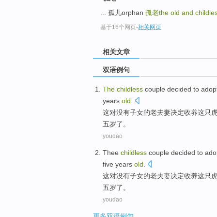
... 孤儿orphan
孤老the old and childle
基于16个网页
-
相关网页
相关文章
双语例句
The
childless
couple
decided to
adop
years
old
.
这
对
没有子女
的
老夫妻
决定
收养
这只
五岁了。
youdao
Thee
childless
couple
decided to
ado
five
years
old
.
这
对
没有子女
的
老夫妻
决定
收养
这
只
五岁了。
youdao
更多双语例句