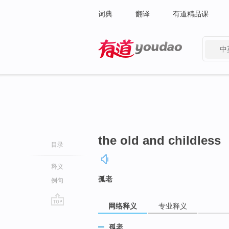
词典
翻译
有道精品课
中
有道 - 网易旗下搜索
the old and childless
目录
释义
孤老
例句
网络释义
专业释义
go
top
孤老