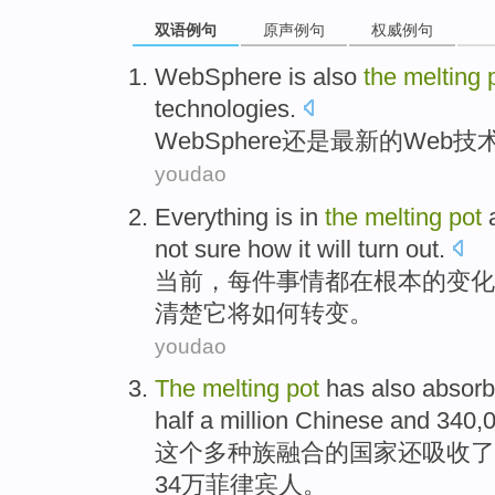
双语例句
原声例句
权威例句
WebSphere
is also
the
melting
technologies
.
WebSphere
还是
最新
的
Web
技
youdao
Everything
is
in
the
melting
pot
not
sure
how
it
will
turn out
.
当前
，
每件事情都
在
根本
的
变化
清楚
它
将
如何
转变。
youdao
The
melting
pot
has also
absor
half a million
Chinese
and
340,
这个
多种族
融合的国家
还
吸收了
34万
菲律宾
人。