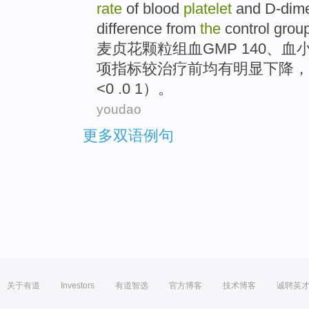
rate
of blood
platelet
and
D-dim
difference from
the
control
grou
麦贞
花颗粒
组
血
GMP
140、
血
项
指标
较治疗前均有
明显
下降
，
<0 .0 1）。
youdao
更多双语例句
关于有道
Investors
有道智选
官方博客
技术博客
诚聘英