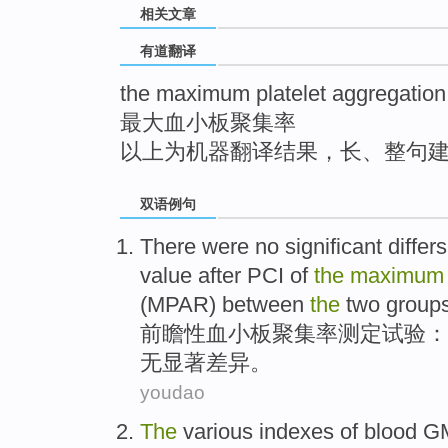
相关文章
top
有道翻译
the maximum platelet aggregation
最大血小板聚集率
以上为机器翻译结果，长、整句
双语例句
There
were
no
significant
differs
value after PCI of
the
maximu
(
MPAR
) between
the
two
group
前瞻性血小板
聚集
率
测定
试验：
无
显著
差异
。
youdao
The
various
indexes
of
blood
G