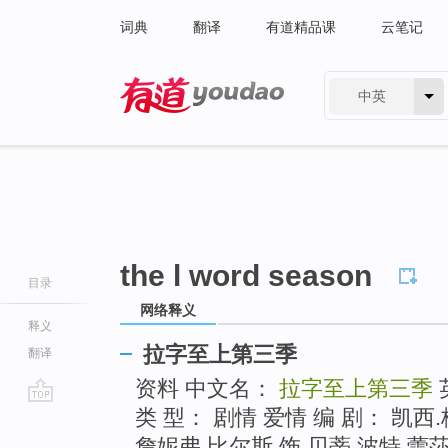
词典
翻译
有道精品课
云笔记
中英
有道 - 网易旗下搜索
the l word season
目录
网络释义
释义
拉字至上第三季
翻译
资料 中文名：
拉字至上第三季
类 型： 剧情 爱情 编 剧： 凯
go
top
詹妮弗.比尔斯 饰 贝蒂.波特 蕾莎