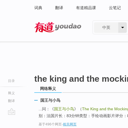
词典
翻译
有道精品课
云笔记
中英
有道 - 网易旗下搜索
the king and the mocki
目录
网络释义
释义
国王与小鸟
翻译
...问：《
国王与小鸟
》（
The King and the Mockin
别：法国片长：83分钟类型：手绘动画影片评分：8.
go
基于496个网页
-
相关网页
top