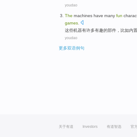
youdao
T
he
machines have many
fun
charact
games
.
这
些机器有许多有趣的部件，比如内
youdao
更多双语例句
关于有道
Investors
有道智选
官