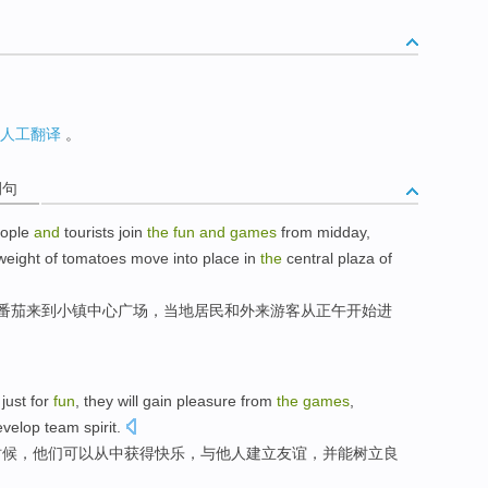
人工翻译
。
例句
ople
and
tourists
join
the
fun
and
games
from
midday
,
eight of
tomatoes
move into place in
the
central
plaza
of
番茄
来到小镇
中心
广场
，当地
居民
和
外来游客
从
正午
开始进
just for
fun
,
they
will
gain
pleasure
from
the
games
,
velop
team
spirit
.
时候，
他们
可以
从中获得
快乐
，
与
他人
建立
友谊
，
并
能树立良