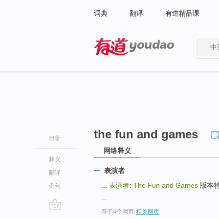
词典
翻译
有道精品课
中
有道 - 网易旗下搜索
the fun and games
目录
网络释义
释义
表演者
翻译
...
表演者
:
The Fun and Games
版本特性:
例句
...
基于4个网页
-
相关网页
go