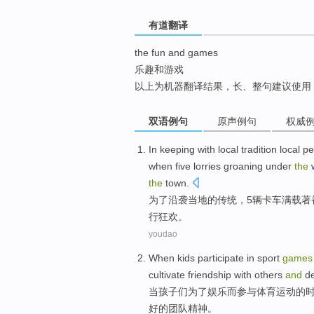
top
有道翻译
the fun and games
乐趣和游戏
以上为机器翻译结果，长、整句建议使用
双语例句
原声例句
权威
In keeping
with
local
tradition
local
pe
when
five
lorries
groaning under
the
w
the
town
.
为了
沿袭
当地
的
传统
，
5
辆卡车满载
著
行狂欢。
youdao
When
kids
participate in
sport
games
cultivate
friendship
with
others
and
de
当
孩子们
为了
娱乐而
参与
体育
运动的
好的
团队
精神
。