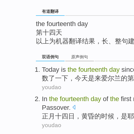
top
有道翻译
the fourteenth day
第十四天
以上为机器翻译结果，长、整句
双语例句
原声例句
Today
is
the
fourteenth
day
sinc
数了一下，
今天
是
来
爱尔兰
的
第
youdao
In
the
fourteenth
day
of
the
first
Passover
.
正月
十四
日，黄昏
的
时候，
是
耶
youdao