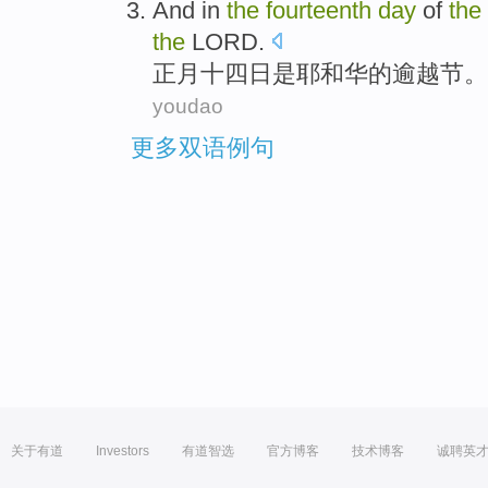
And in
the
fourteenth
day
of
the
the
LORD
.
正月十四
日
是
耶和华
的
逾越节
。
youdao
更多双语例句
关于有道
Investors
有道智选
官方博客
技术博客
诚聘英