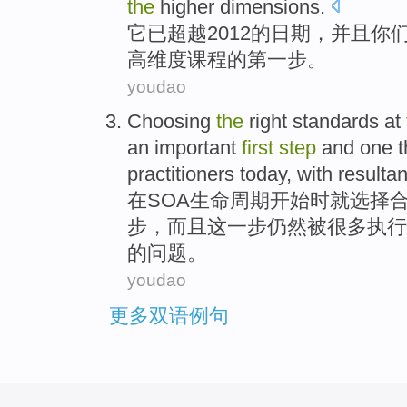
the
higher
dimensions
.
它
已
超越
2012
的
日期，
并且
你
高
维度课程
的
第
一步
。
youdao
Choosing
the
right
standards
at
an important
first
step
and
one
t
practitioners
today,
with resultan
在
SOA
生命周期
开始时就
选择
步
，
而且
这
一步
仍然
被
很多
执行
的问题。
youdao
更多双语例句