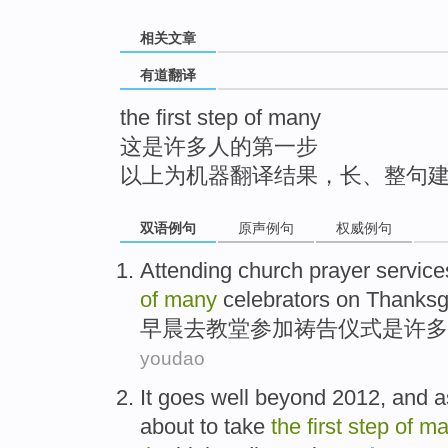
top
相关文章
有道翻译
the first step of many
这是许多人的第一步
以上为机器翻译结果，长、整句
双语例句
原声例句
权威例句
Attending
church
prayer
service
of
many
celebrators on Thanksg
早晨
去
教堂
参加
祷告
仪式
是
许多
youdao
It
goes well beyond
2012,
and a
about to
take
the
first
step
of
ma