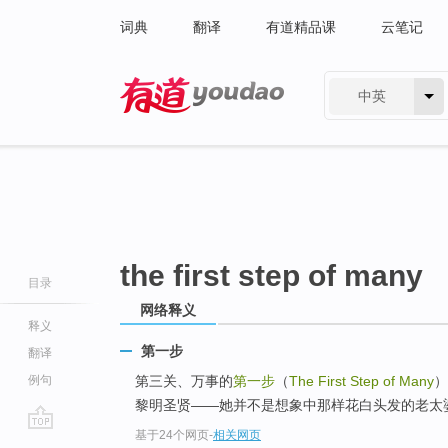
词典
翻译
有道精品课
云笔记
中英
有道 - 网易旗下搜索
the first step of many
目录
网络释义
释义
第一步
翻译
例句
第三关、万事的
第一步
（
The First Step of Many
）
黎明圣贤——她并不是想象中那样花白头发的老太
基于24个网页
-
相关网页
go