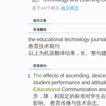
top
基于44个网页
-
相关网页
相关文章
有道翻译
the educational technology journa
教育技术期刊
以上为机器翻译结果，长、整句
双语例句
The
effects
of
ascending
,
desce
student
performance
and
attitu
Educational
Communication
an
升
，
降
，
和
固定
的
标准
对
学生
在
影响
。
教育
传播
与
技术
杂志。