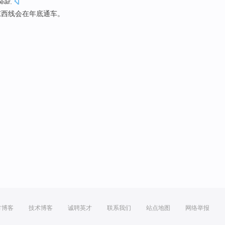
ear.
东西
线
会
在年底
通车。
方博客
技术博客
诚聘英才
联系我们
站点地图
网络举报