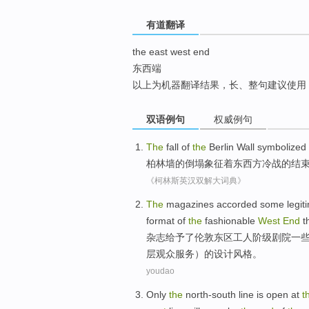
top
有道翻译
the east west end
东西端
以上为机器翻译结果，长、整句建议使用
双语例句
权威例句
The
fall
of
the
Berlin
Wall
symbolized
柏林墙
的
倒塌
象征着
东西方
冷战
的
结
《柯林斯英汉双解大词典》
The
magazines
accorded
some
legit
format
of
the
fashionable
West
End
t
杂志
给予了
伦敦
东区
工人阶级
剧院
一
层
观众服务）的设计风格。
youdao
Only
the
north-south
line
is
open
at
t