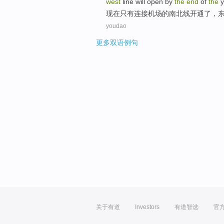
west
line
will
open
by
the
end
of
the
y
现在
只有
连接
机场
的
南北
线
开通
了
，
youdao
更多双语例句
关于有道
Investors
有道智选
官