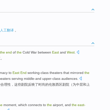
人工翻译
。
the
end
of
the
Cold War
between
East
and
West
.
束
。
imacy
to
East
End
working-class
theaters
that
mirrored
the
heaters
serving middle-and
upper-class
audiences
.
些
合理性
，这些剧院
反映
了
时尚
的
伦敦
西区
剧院（
为
中层
和上
he
moment
, which
connects
to
the
airport
, and
the
east-