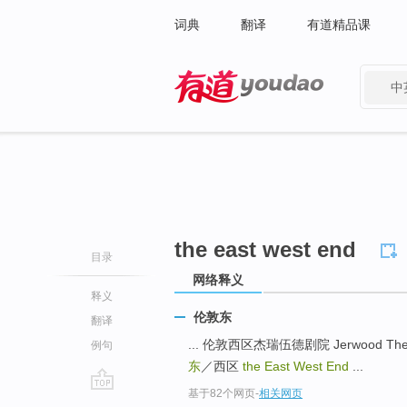
词典
翻译
有道精品课
中
有道 - 网易旗下搜索
the east west end
目录
网络释义
释义
伦敦东
翻译
... 伦敦西区杰瑞伍德剧院 Jerwood Thea
例句
东
／西区
the East West End
...
基于82个网页
-
相关网页
go