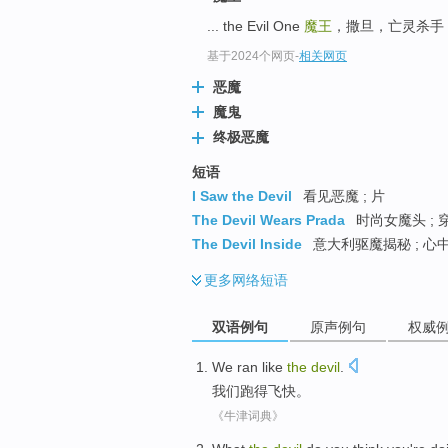
... the Evil One
魔王
，撒旦，亡灵杀手 a
基于2024个网页
-
相关网页
恶魔
魔鬼
终极恶魔
短语
I Saw the Devil
看见恶魔 ; 片
The Devil Wears Prada
时尚女魔头 ;
The Devil Inside
意大利驱魔揭秘 ; 心中
更多
网络短语
双语例句
原声例句
权威
We
ran
like
the
devil
.
我们
跑得
飞快
。
《牛津词典》