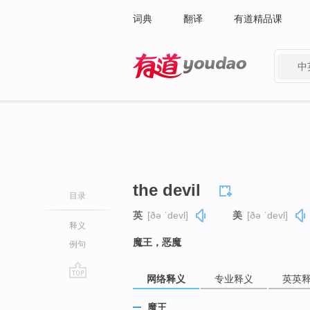
词典
翻译
有道精品课
中
有道 - 网易旗下搜索
the devil
目录
英
[ðə ˈdevl]
美
[ðə ˈdevl]
释义
魔王，恶魔
例句
网络释义
专业释义
英英
go
top
魔王