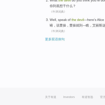
What
the
devil
do
you
think you
're
do
你
到底
想
干什么
？
《牛津词典》
Well
,
speak
of
the
devil
—
here's
Alice
嗬
，
说
曹操
，曹操就到—
瞧
，
艾丽斯
《牛津词典》
更多双语例句
关于有道
Investors
有道智选
官