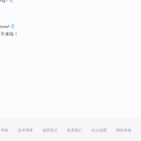
ing
?
now
!
这不
来
啦
！
方博客
技术博客
诚聘英才
联系我们
站点地图
网络举报