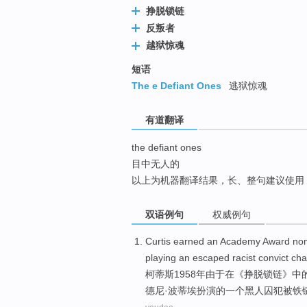
挣脱锁链
top
反叛者
越狱惊魂
短语
The e Defiant Ones
逃狱惊魂
有道翻译
the defiant ones
目中无人的
以上为机器翻译结果，长、整句建议使用
双语例句
权威例句
Curtis earned
an Academy
Award
nom
playing
an
escaped
racist
convict
cha
柯蒂斯
1958年
由于
在
《挣脱
锁链
》中
德尼·波蒂埃扮演的
一
个
黑人
囚犯
被铁