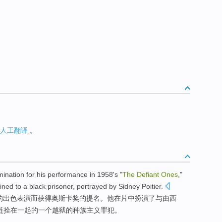
人工翻译
。
ination for
his
performance
in
1958's "
The
Defiant
Ones
,"
ined
to
a
black
prisoner
, portrayed
by
Sidney Poitier
.
的出色
表演
而获得
奥斯卡
奖
的提名。
他
在片中
扮演
了与
由
西
链拴在一起的一个
越狱
的
种族主义
罪犯
。