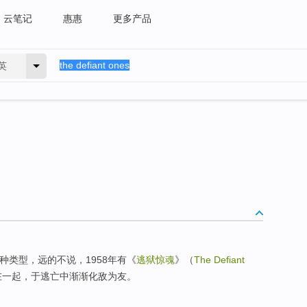
云笔记
惠惠
更多产品
英
种类型，远的不说，1958年有《
逃狱惊魂
》（
The Defiant
在一起，于逃亡中渐渐化敌为友。