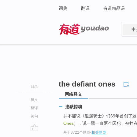
词典
翻译
有道精品课
中
有道 - 网易旗下搜索
the defiant ones
目录
网络释义
释义
逃狱惊魂
翻译
并不能说《逍遥骑士》们69年首创了这
例句
Ones
），说一黑一白两个囚犯，被拴
基于3722个网页
-
相关网页
go