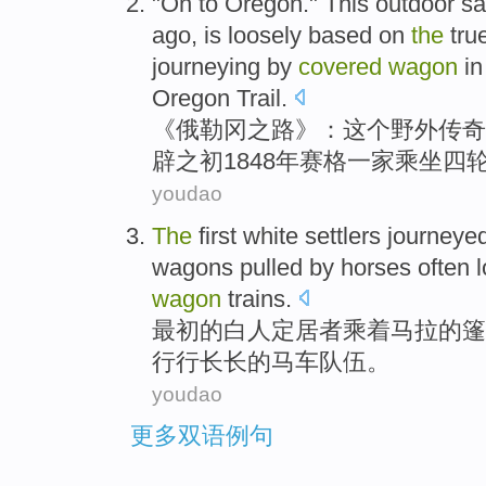
"On to
Oregon
."
This
outdoor
s
ago
, is loosely
based
on
the
tru
journeying
by
covered
wagon
in
Oregon Trail.
《
俄勒冈
之路》：
这个
野外
传奇
辟之
初
1848年赛格
一家
乘坐
四
youdao
The
first
white
settlers
journeye
wagons
pulled by horses
often
l
wagon
trains.
最初
的
白人
定居者
乘着
马拉的
篷
行行长长的马车队伍
。
youdao
更多双语例句