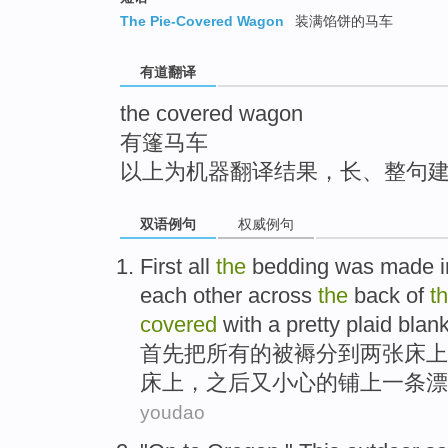
top
The Pie-Covered Wagon
装满馅饼的马车
有道翻译
the covered wagon
有篷马车
以上为机器翻译结果，长、整句
双语例句
权威例句
First
all
the
bedding was made
i
each
other
across
the
back
of
t
covered
with
a
pretty
plaid
blank
首先
把
所有
的
被褥
分到
两
张
床
上
床上，之后
又
小心
的
铺
上
一条
漂
youdao