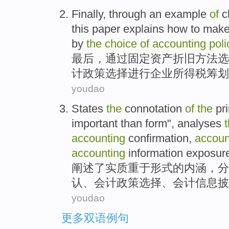
Finally
,
through
an
example
of
c
this paper
explains
how to
mak
by
the
choice
of
accounting
poli
最后
，
通过
固定资产折旧
方法
选
计
政策
选择
进行
企业
所得税
筹划
youdao
States
the
connotation
of
the
pri
important than
form
",
analyses
accounting
confirmation
,
accoun
accounting
information
exposur
阐述
了
实质
重于
形式
的
内涵
，
分
认
、会计
政策
选择
、会计
信息
披
youdao
更多双语例句