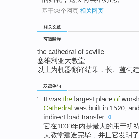
top
基于38个网页
-
相关网页
相关文章
有道翻译
the cathedral of seville
塞维利亚大教堂
以上为机器翻译结果，长、整句
双语例句
It
was
the
largest
place
of
worsh
Cathedral
was
built
in 1520,
an
indirect
load
transfer
.
它
在1000
年内
是
最大
的
用于
祈
大
教堂
建造
完毕，
并且
它
发明
了