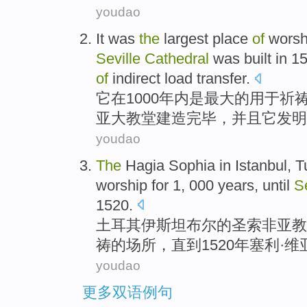
youdao
It
was
the
largest
place
of
worsh
Seville
Cathedral
was
built
in
15
of
indirect
load
transfer
.
它
在
1000
年内
是
最大
的
用于
祈
亚
大教堂
建造
完毕，
并且
它
发明
youdao
The
Hagia
Sophia in
Istanbul
,
T
worship
for
1, 000
years
,
until
Se
1520.
土耳其
伊斯坦布尔
的
圣
索非亚教
祷的
场所
，
直到
1520
年
塞利·
维
youdao
更多双语例句