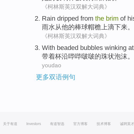
《柯林斯英汉双解大词典》
Rain
dripped
from
the
brim
of
hi
雨水
从
他
的
棒球
帽檐上滴下来
。
《柯林斯英汉双解大词典》
With
beaded bubbles winking at
带
着
杯沿
哔哔
啵啵的
珠状泡沫。
youdao
更多双语例句
关于有道
Investors
有道智选
官方博客
技术博客
诚聘英