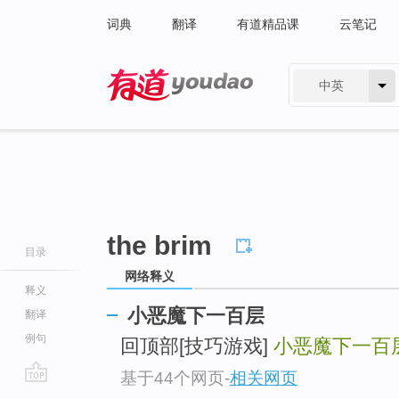
词典
翻译
有道精品课
云笔记
中英
有道 - 网易旗下搜索
the brim
目录
网络释义
释义
小恶魔下一百层
翻译
例句
回顶部[技巧游戏]
小恶魔下一百
基于44个网页
-
相关网页
go