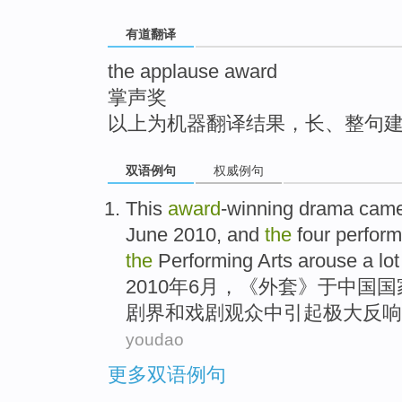
top
有道翻译
the applause award
掌声奖
以上为机器翻译结果，长、整句
双语例句
权威例句
This
award
-winning
drama
came 
June
2010,
and
the
four
perfor
the
Performing Arts
arouse
a lo
2010年
6月
，《外套》于中国
国
剧界
和
戏剧
观众
中
引起
极大反响
youdao
更多双语例句