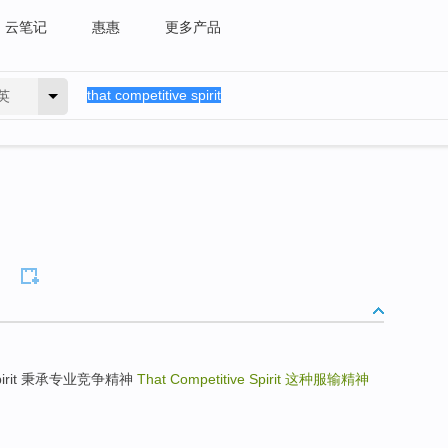
云笔记
惠惠
更多产品
英
ive Spirit 秉承专业竞争精神
That Competitive Spirit
这种服输精神