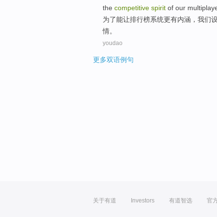
the
competitive
spirit
of
our
multiplay
为了
能让
排行榜
系统
更
有
内涵，
我们
情
。
youdao
更多双语例句
关于有道
Investors
有道智选
官