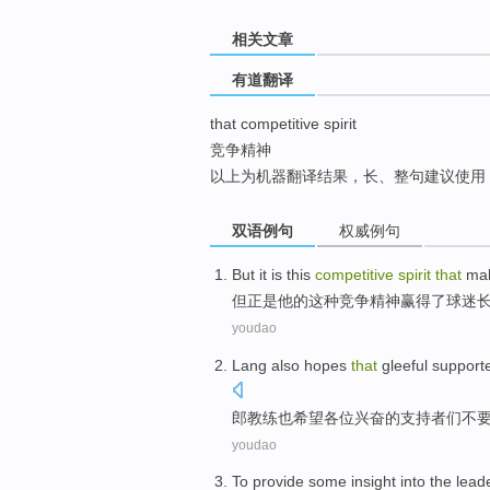
top
相关文章
有道翻译
that competitive spirit
竞争精神
以上为机器翻译结果，长、整句建议使用
双语例句
权威例句
But
it
is
this
competitive
spirit
that
ma
但
正是
他
的
这种
竞争
精神
赢得
了
球迷
youdao
Lang
also
hopes
that
gleeful
support
郎教练
也
希望
各位
兴奋
的
支持者们
不
youdao
To
provide
some
insight into the
lead