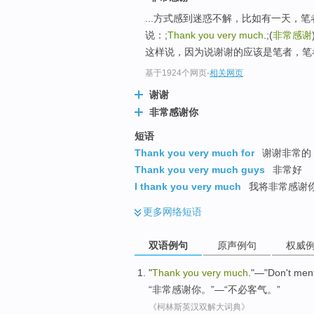
...方式感到迷惑不解，比如有一天，
说：;
Thank you very much
.;(
非常感谢
这样说，因为说谢谢的应该是笔者，笔者
基于1924个网页
-
相关网页
谢谢
非常感谢你
短语
Thank you very much for
谢谢非常的 ;
Thank you very much guys
非常好
I thank you very much
我将非常感谢你
更多
网络短语
双语例句
原声例句
权威
"
Thank
you
very
much
."—"
Don't
ment
“
非常感谢
你
。”—“
不必
客气
。”
《柯林斯英汉双解大词典》