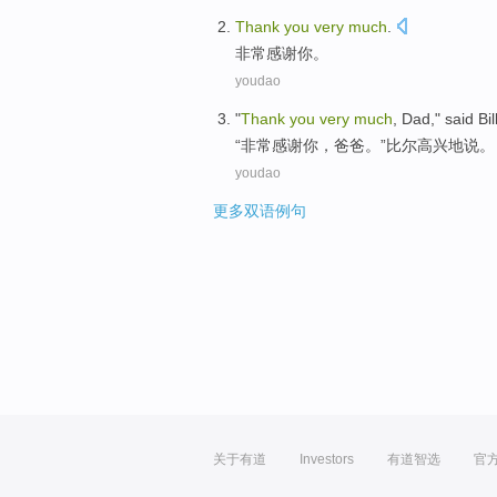
T
hank
you
very
much
.
非
常感谢你。
youdao
"
Thank
you
very
much
, Dad," said Bil
“
非常感谢你，爸爸。”比尔高兴地说。
youdao
更多双语例句
关于有道
Investors
有道智选
官