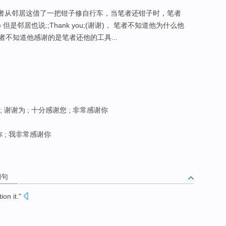
笔者从邻居这借了一把钳子修自行车，当笔者还钳子时，笔者
) 但是邻居也说:;Thank you;(谢谢)， 笔者不知道他为什么他
不知道他感谢的是笔者还他的工具...
 谢谢为 ; 十分感谢您 ; 非常感谢你
 ; 我非常感谢你
例句
ion it
."