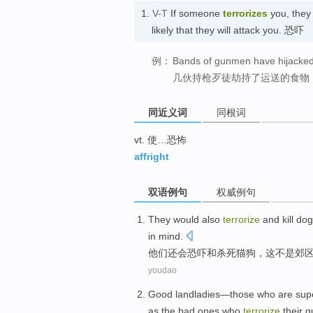
1.
V-T
If someone
terrorizes
you, they 
likely that they will attack you. 恐吓
例：
Bands of gunmen have hijacked 
几伙持枪歹徒劫持了运送的食物
同近义词
同根词
vt. 使…恐怖
affright
双语例句
权威例句
They
would
also
terrorize
and
kill
dog
in
mind
.
他们
还
会
恐吓
和
杀死
猫
狗
，
这
不是
郊
youdao
Good landladies
—
those
who
are
sup
as
the bad ones
who
terrorize
their 