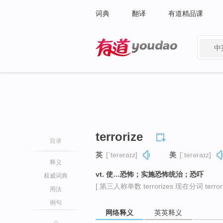
词典
翻译
有道精品课
中
有道 - 网易旗下搜索
terrorize
目录
英
[ˈterəraɪz]
美
[ˈterəraɪz]
释义
vt. 使…恐怖；实施恐怖统治；恐吓
权威词典
[ 第三人称单数 terrorizes 现在分词 terroriz
用法
例句
网络释义
英英释义