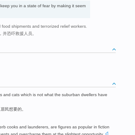
keep you in a state of fear by making it seem
food shipments and terrorized relief workers.
，并恐吓救援人员。
s
and
cats
which
is not
what the
suburban
dwellers
have
区
居民
想要
的。
erb cooks
and
launderers
, are
figures
as
popular
in
fiction
guests
and
overcharge them at
the
slightest
opportunity
.