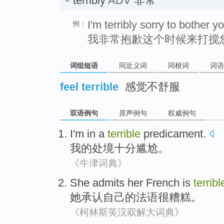
terribly
ADV
非常
I'm terribly sorry to bother yo
例：
我非常抱歉这个时候来打搅
词组短语
同近义词
同根词
词语
feel terrible
感觉不舒服
双语例句
原声例句
权威例句
I'm
in a
terrible
predicament.
我
的处境
十分尴尬。
《牛津词典》
She
admits
her
French
is
terribl
她
承认
自己
的
法语
很
糟糕。
《柯林斯英汉双解大词典》