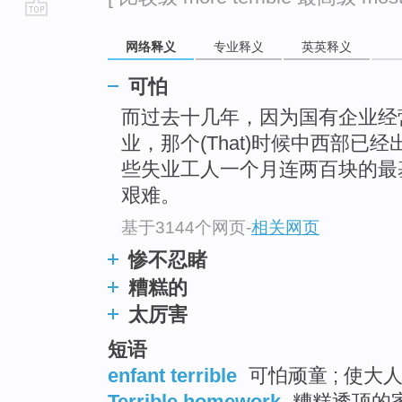
go
网络释义
专业释义
英英释义
top
可怕
而过去十几年，因为国有企业经
业，那个(That)时候中西部已经
些失业工人一个月连两百块的最
艰难。
基于3144个网页
-
相关网页
惨不忍睹
糟糕的
太厉害
短语
enfant terrible
可怕顽童 ; 使大人
Terrible homework
糟糕透顶的