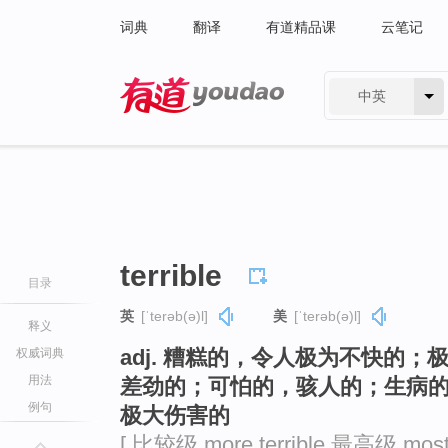
词典
翻译
有道精品课
云笔记
中英
有道 - 网易旗下搜索
terrible
目录
英
[ˈterəb(ə)l]
美
[ˈterəb(ə)l]
释义
adj. 糟糕的，令人极为不快的
权威词典
用法
差劲的；可怕的，骇人的；生病
例句
极大伤害的
[ 比较级 more terrible 最高级 most t