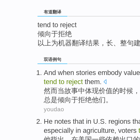
top
有道翻译
tend to reject
倾向于拒绝
以上为机器翻译结果，长、整句
双语例句
And
when
stories
embody
valu
tend
to
reject
them
.
然而
当
故事
中
体现
价值
的时候，
总是倾向
于拒绝他们。
youdao
He
notes that
in
U.S.
regions
th
especially
in
agriculture,
voters
他
指出
，
在
美国
一些
依赖
出口
的