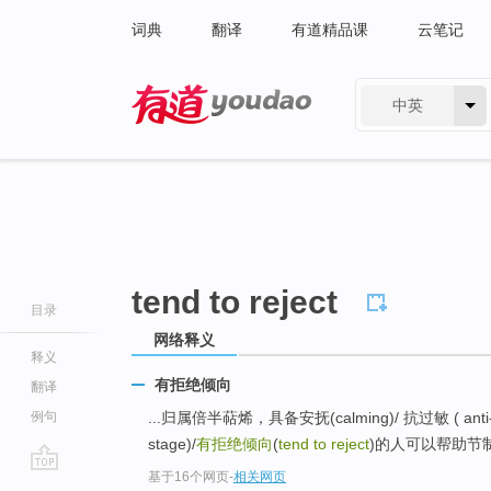
词典
翻译
有道精品课
云笔记
中英
有道 - 网易旗下搜索
tend to reject
目录
网络释义
释义
有拒绝倾向
翻译
例句
...归属倍半萜烯，具备安抚(calming)/ 抗过敏 ( anti
stage)/
有拒绝倾向
(
tend to reject
)的人可以帮助节
基于16个网页
-
相关网页
go