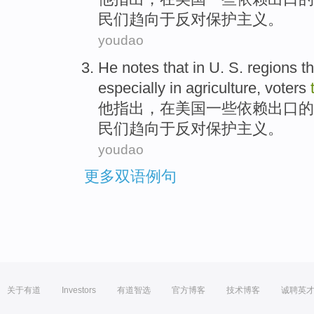
民们
趋向
于反对保护主义。
youdao
He
notes that
in
U. S.
regions
th
especially
in
agriculture,
voters
他
指出
，
在
美国
一些
依赖
出口
的
民们
趋向
于反对保护主义。
youdao
更多双语例句
关于有道
Investors
有道智选
官方博客
技术博客
诚聘英