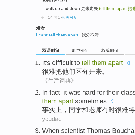
... walk up and down 走来走去
tell them apart
把
基于1个网页
-
相关网页
短语
i cant tell them apart
我分不清
双语例句
原声例句
权威例句
It's difficult to
tell
them
apart
.
很难
把
他们
区分开来
。
《牛津词典》
I
n fact, it was hard for their cl
them
apart
sometimes.
事
实上，同学和老师有时很难将
youdao
W
hen scientist Thomas Bouchard