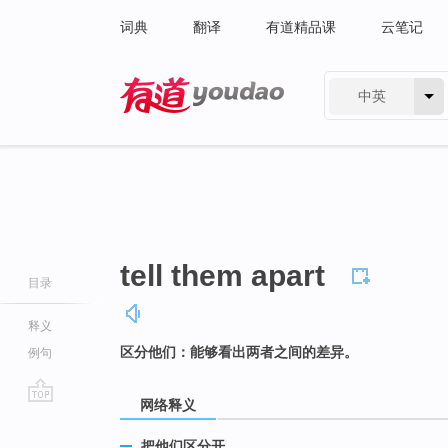
词典
翻译
有道精品课
云笔记
中英
有道 - 网易旗下搜索
tell them apart
目录
释义
区分他们：能够看出两者之间的差异。
例句
网络释义
go
top
把他们区分开