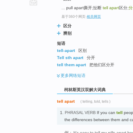
... pull apart撕开;扯断
tell apart
区分;
分
go
top
基于360个网页
-
相关网页
区分
辨别
短语
tell-apart
区别
Tell sth apart
分开
tell them apart
把他们区分开
更多
网络短语
柯林斯英汉双解大词典
tell apart
( telling, told, tells )
1.
PHRASAL VERB
If you can
tell
peopl
the differences between them and c
例：
It's easy to tell my pills apart b