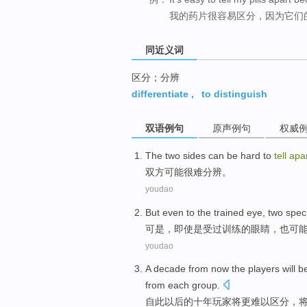
我的药片很容易区分，因为它们
同近义词
区分；分辨
differentiate
,
to distinguish
双语例句
原声例句
权威
The two sides
can be
hard to
tell
apa
双方
可能
很难
分辨
。
youdao
But
even
to
the
trained
eye
,
two
spec
可是
，
即使
是
受过训练
的
眼睛
，也
可
youdao
A
decade
from
now
the players
will
b
from
each
group
.
自此
以后
的
十
年
玩家
将
更
难以
区分
，