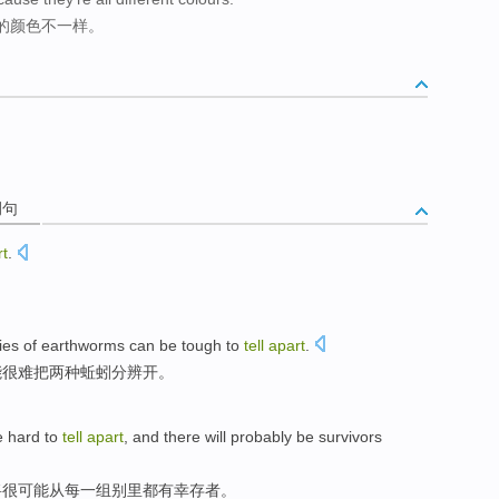
的颜色不一样。
例句
rt
.
ies
of earthworms
can be
tough to
tell
apart
.
能
很难把
两
种蚯蚓
分辨开。
e
hard to
tell
apart
, and there
will
probably be
survivors
将很
可能
从
每一组别里
都有
幸存者
。