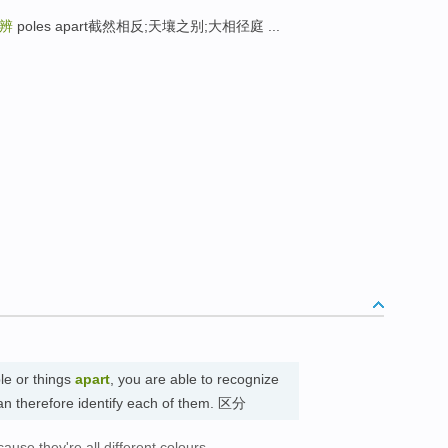
辨
poles apart截然相反;天壤之别;大相径庭 ...
e or things
apart
, you are able to recognize
an therefore identify each of them. 区分
ecause they're all different colours.