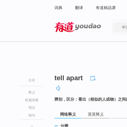
词典
翻译
有道精品课
中
有道 - 网易旗下搜索
tell apart
目录
释义
辨别，区分：看出（相似的人或物）之间
权威词典
用法
网络释义
英英释义
例句
分辨