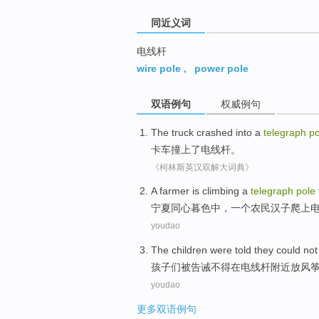
同近义词
电线杆
wire pole
,
power pole
双语例句
权威例句
The truck
crashed into
a
telegraph
po
卡车
撞上
了
电线杆
。
《柯林斯英汉双解大词典》
A
farmer
is climbing
a
telegraph
pole
宁夏同心暮色中，
一个
农民
汉子
爬上
youdao
The children
were
told
they could no
孩子
们
被
告诫
不得在
电线杆
附近
放
风
youdao
更多双语例句