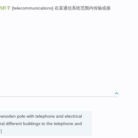
的杆子
[telecommunications] 在某通信系统范围内传输或接
l wooden pole with telephone and electrical
ral different buildings to the telephone and
]