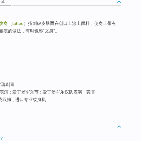
释义
纹身
（
tattoo
）指刺破皮肤而在创口上涂上颜料，使身上带有
瘢痕的做法，有时也称“文身”。
 玫瑰刺青
演 ; 爱丁堡军乐节 ; 爱丁堡军乐仪队表演 ; 表演
贝克汉姆 ; 进口专业纹身机
？