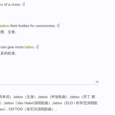
oo
of a
cross
.
tattoo
their bodies
for
ceremonies
.
绘图
、
文身
。
can give
more
tattoo
.
更多
的纹身。
语单词）,tattoo（文身）,tattoo（申智歌曲）,tattoo（乔丁·斯
attoo（Van Halen演唱歌曲）,tattoo（ELO / 朴宰范演唱歌
o（GJan）,TATTOO（张艺兴演唱歌曲）。