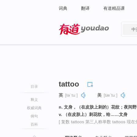
词典
翻译
有道精品课
中
有道 - 网易旗下搜索
tattoo
目录
英
[təˈtuː]
美
[tæˈtuː]
释义
n. 文身，（在皮肤上刺的）花纹；夜间
权威词典
v. （在皮肤上）刺花纹，给……文身
例句
[ 复数 tattoos 第三人称单数 tattoos 现在分词
百科