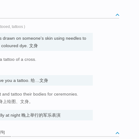
ttooed, tattoos )
 is drawn on someone's skin using needles to
ith coloured dye. 文身
 tattoo of a cross.
ive you a tattoo. 给…文身
t and tattoo their bodies for ceremonies.
身上绘图、文身。
 usually at night 晚上举行的军乐表演
例句