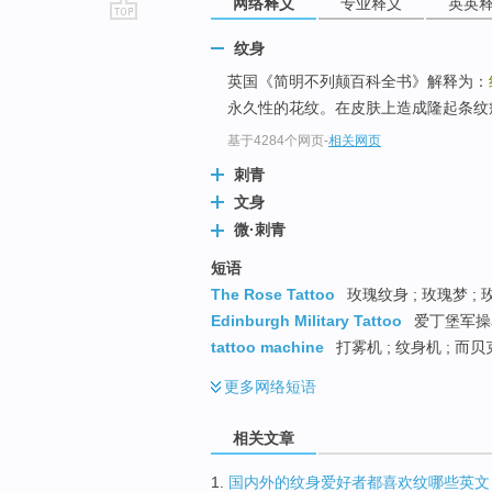
网络释义
专业释义
英英
go
纹身
top
英国《简明不列颠百科全书》解释为：
永久性的花纹。在皮肤上造成隆起条纹
基于4284个网页
-
相关网页
刺青
文身
微·刺青
短语
The Rose Tattoo
玫瑰纹身 ; 玫瑰梦 ;
Edinburgh Military Tattoo
爱丁堡军操表
tattoo machine
打雾机 ; 纹身机 ; 而
更多
网络短语
相关文章
1.
国内外的纹身爱好者都喜欢纹哪些英文