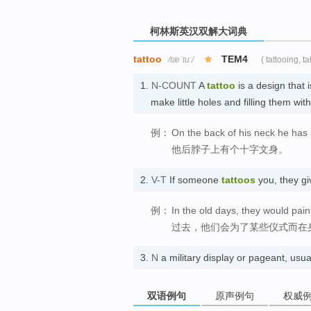
柯林斯英汉双解大词典
tattoo
TEM4
/tæˈtuː/
( tattooing, ta
1.
N-COUNT
A
tattoo
is a design that
make little holes and filling them w
例：
On the back of his neck he has a
他后脖子上有个十字文身。
2.
V-T
If someone
tattoos
you, they g
例：
In the old days, they would pain
过去，他们会为了某些仪式而在
3.
N
a military display or pageant,
双语例句
原声例句
权威