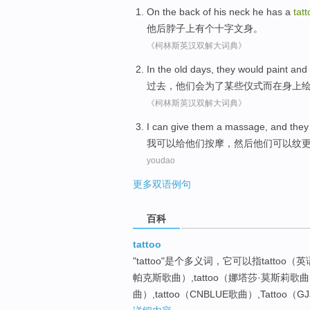
On
the back
of
his
neck
he
has
a
tatt
他
后
脖子上
有
个
十字
文身
。
《柯林斯英汉双解大词典》
In the old
days,
they
would
paint
and
过去
，
他们
会
为了
某些仪式而
在身上
《柯林斯英汉双解大词典》
I
can
give
them
a massage
,
and
they
我
可以
给
他们
按摩
，
然后
他们
可以
纹
youdao
更多双语例句
百科
tattoo
"tattoo"是个多义词，它可以指tattoo（英
帕克斯歌曲）,tattoo（娜塔莎·莫斯莉歌曲）,t
曲）,tattoo（CNBLUE歌曲）,Tatto