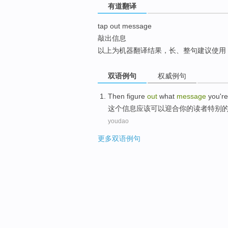
有道翻译
top
tap out message
敲出信息
以上为机器翻译结果，长、整句建议使用
双语例句
权威例句
Then figure
out
what
message
you're
这个
信息
应该可以迎合
你
的
读者
特别
youdao
更多双语例句