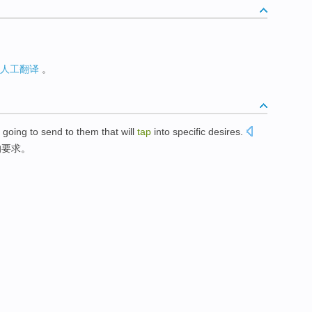
人工翻译
。
going to send to them that will
tap
into
specific
desires
.
的
要求
。