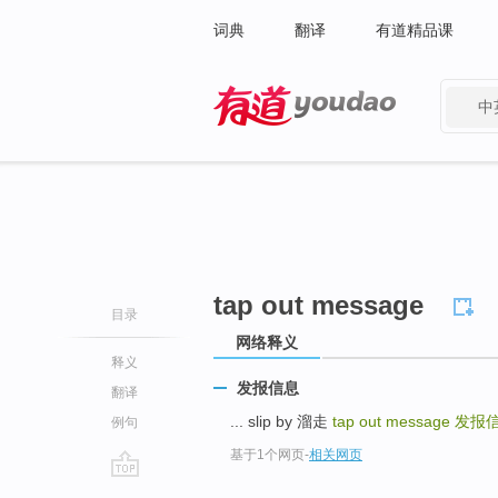
词典
翻译
有道精品课
中
有道 - 网易旗下搜索
tap out message
目录
网络释义
释义
发报信息
翻译
... slip by 溜走
tap out message
发报
例句
基于1个网页
-
相关网页
go