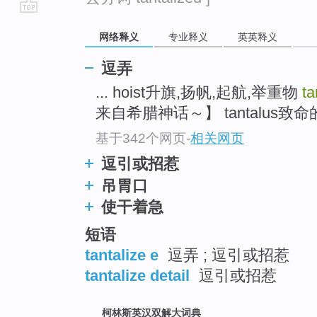
go
网络释义
专业释义
英英释义
top
逗弄
... hoist升旗,扬帆,起航,举重物
ta
来自希腊神话～】 tantalus致命的
基于342个网页
-
相关网页
逗引或招惹
吊胃口
使干着急
短语
tantalize e
逗弄 ; 逗引或招惹
tantalize detail
逗引或招惹
柯林斯英汉双解大词典