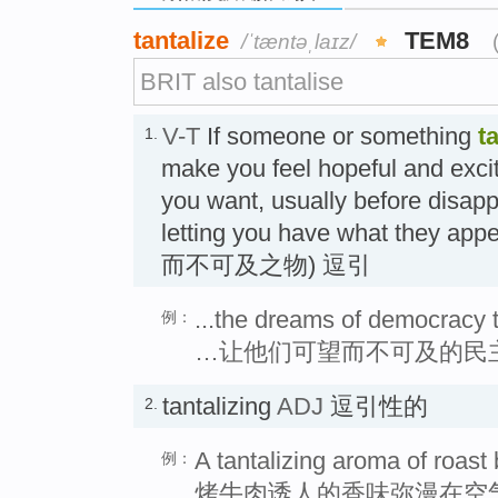
tantalize
TEM8
/ˈtæntəˌlaɪz/
BRIT also tantalise
V-T
If someone or something
t
1.
make you feel hopeful and exci
you want, usually before disapp
letting you have what they app
而不可及之物) 逗引
...the dreams of democracy t
例：
…让他们可望而不可及的民
tantalizing
ADJ
逗引性的
2.
A tantalizing aroma of roast be
例：
烤牛肉诱人的香味弥漫在空