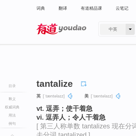
词典
翻译
有道精品课
云笔记
中英
有道 - 网易旗下搜索
tantalize
目录
英
[ˈtæntəlaɪz]
美
[ˈtæntəlaɪz]
释义
vt. 逗弄；使干着急
权威词典
用法
vi. 逗弄人；令人干着急
例句
[ 第三人称单数 tantalizes 现在分词 ta
去分词 tantalized ]