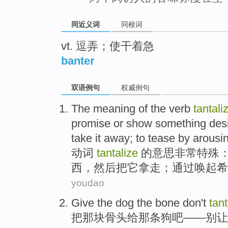
同近义词
同根词
vt. 逗弄；使干着急
banter
双语例句
权威例句
The
meaning
of
the
verb
tantali
promise
or
show
something
des
take
it
away
;
to
tease
by
arousi
动词
tantalize
的
意思
非常
特殊
：
西
，
然后
把
它
拿走
；
通过
唤起
希
youdao
Give
the dog
the
bone
don't
tant
把
那
块骨头
给
那条
狗吧——
别
让