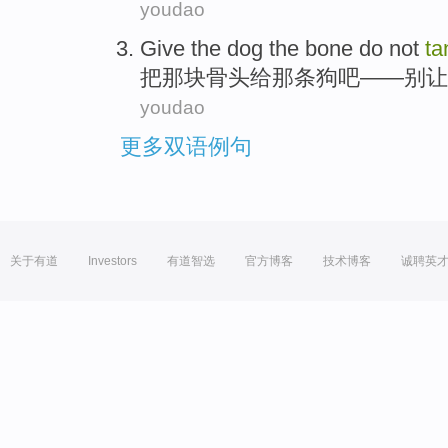
youdao
Give
the dog
the
bone
do not
ta
把
那
块骨头
给
那条
狗吧——别让
youdao
更多双语例句
关于有道
Investors
有道智选
官方博客
技术博客
诚聘英