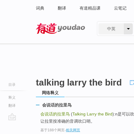
词典
翻译
有道精品课
云笔记
中英
有道 - 网易旗下搜索
talking larry the bird
目录
网络释义
释义
会说话的拉里鸟
翻译
会说话的拉里鸟
(
Talking Larry the Bird
):n是可
让拉里按准确的音调吹口哨。
go
基于188个网页
-
相关网页
top