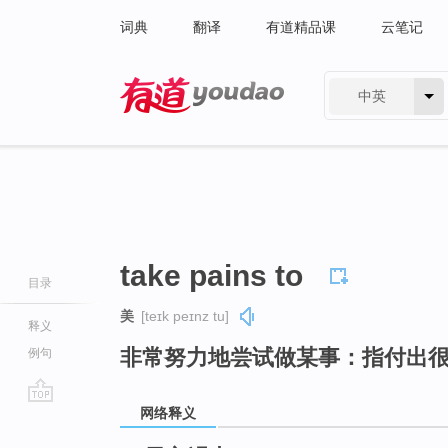
词典
翻译
有道精品课
云笔记
中英
有道 - 网易旗下搜索
take pains to
目录
美
[teɪk peɪnz tu]
释义
非常努力地尝试做某事：指付出
例句
网络释义
go
top