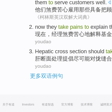
them
to
serve
customers
well
.
他们
煞费苦心
雇用
那些
具备
把
顾
《柯林斯英汉双解大词典》
now
they
take
pains
to
explain
t
现在
，经理
煞费苦心
地
解释
基金
youdao
Hepatic
cross section
should
ta
肝
断面
处理提倡尽可能对拢
缝合
youdao
更多双语例句
关于有道
Investors
有道智选
官方博客
技术博客
诚聘英