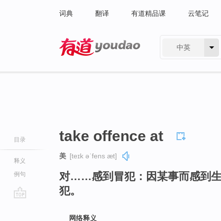
词典
翻译
有道精品课
云笔记
中英
有道 - 网易旗下搜索
take offence at
目录
美
[teɪk əˈfens æt]
释义
对……感到冒犯：因某事而感到
例句
犯。
go
top
网络释义