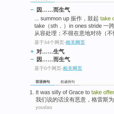
因……而生气
... summon up 振作，鼓起
take 
take（sth．）in ones st
从容处理；不很在意地对待（不愉快
基于34个网页
-
相关网页
对……生气
因……而生气
基于0个网页
-
相关网页
双语例句
权威例句
It was silly
of
Grace
to
take
off
我们
说的话没有恶意，
格雷斯
为
youdao