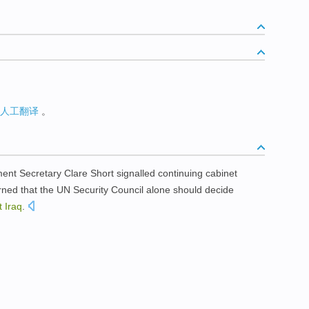
人工翻译
。
ent Secretary Clare Short signalled continuing cabinet
ned that the UN Security Council alone should decide
t
Iraq
.