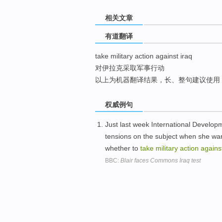
top
相关文章
有道翻译
take military action against iraq
对伊拉克采取军事行动
以上为机器翻译结果，长、整句建议使用
权威例句
Just last week International Developm
tensions on the subject when she war
whether to
take
military
action
agains
BBC:
Blair faces Commons Iraq test