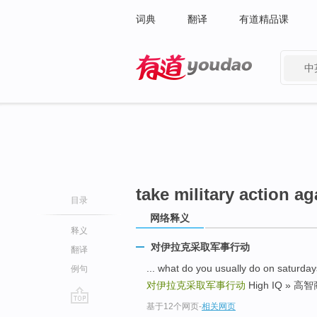
词典
翻译
有道精品课
中
有道 - 网易旗下搜索
take military action ag
目录
网络释义
释义
对伊拉克采取军事行动
翻译
... what do you usually do on s
例句
对伊拉克采取军事行动
High IQ » 高智商
基于12个网页
-
相关网页
go