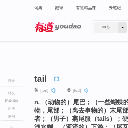
词典
翻译
有道精品课
云笔记
中英
有道 - 网易旗下搜索
tail
目录
英
[teɪl]
美
[teɪl]
释义
n. （动物的）尾巴；（一些蝴
权威词典
用法
物，尾部；（离去事物的）末尾部
例句
者；（男子）燕尾服（tails）；硬
浅水端，（河流的）下游；（屋