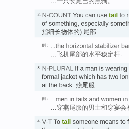
…一只长尾巴的黑狗。
N-COUNT
You can use
tail
to r
2.
of something, especially somet
指细长物体的) 尾部
...the horizontal stabilizer ba
例：
…飞机尾部的水平稳定杆。
N-PLURAL
If a man is wearing
3.
formal jacket which has two lo
at the back. 燕尾服
...men in tails and women in
例：
…穿燕尾服的男士和穿宴会
V-T
To
tail
someone means to fo
4.