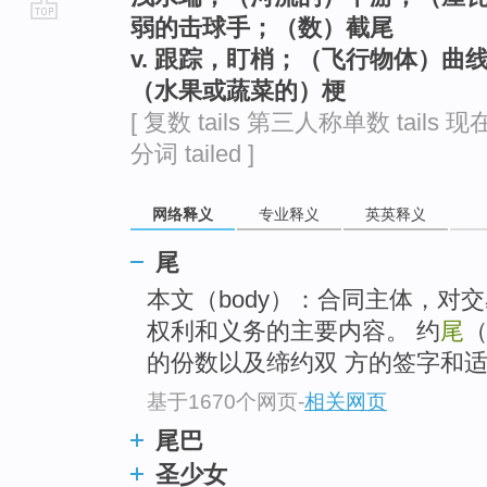
弱的击球手；（数）截尾
go
v. 跟踪，盯梢；（飞行物体）曲
top
（水果或蔬菜的）梗
[ 复数 tails 第三人称单数 tails 现在
分词 tailed ]
网络释义
专业释义
英英释义
尾
本文（body）：合同主体，对
权利和义务的主要内容。 约
尾
的份数以及缔约双 方的签字和
基于1670个网页
-
相关网页
尾巴
圣少女