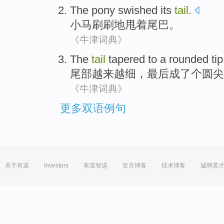
The pony
swished
its
tail
.
小马
刷刷地甩着
尾巴
。
《牛津词典》
The
tail
tapered
to a rounded
tip
尾部
越来越细
，最后
成了
个圆尖
《牛津词典》
更多双语例句
关于有道
Investors
有道智选
官方博客
技术博客
诚聘英