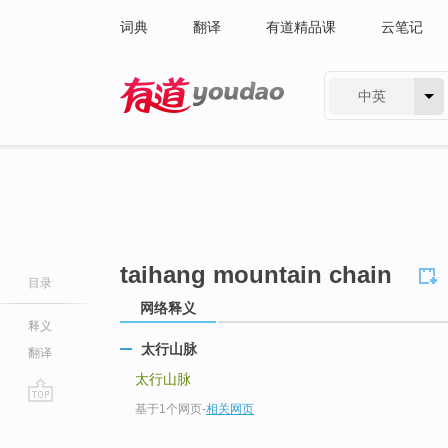
词典
翻译
有道精品课
云笔记
中英
有道 - 网易旗下搜索
taihang mountain chain
目录
网络释义
释义
太行山脉
翻译
太行山脉
基于1个网页
-
相关网页
go
top