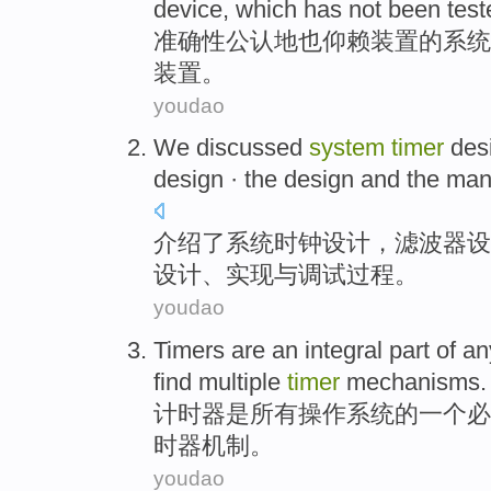
device
,
which
has not
been
test
准确性
公认地
也
仰赖
装置
的
系统
装置。
youdao
We discussed
system
timer
des
design · the design and the man
介绍
了
系统
时钟
设计
，
滤波器
设
设计、实现与调试过程。
youdao
Timers
are
an
integral
part
of
an
find
multiple
timer
mechanisms
.
计时器
是
所有
操作
系统
的
一个
必
时器
机制
。
youdao