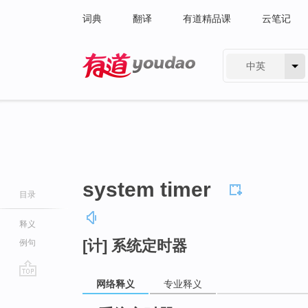
词典
翻译
有道精品课
云笔记
中英
有道 - 网易旗下搜索
system timer
目录
释义
[计] 系统定时器
例句
网络释义
专业释义
go
top