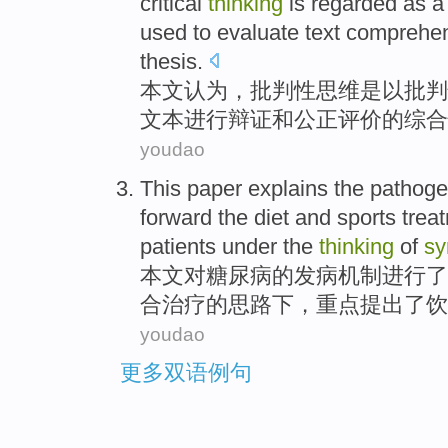
critical
thinking
is regarded as 
used to
evaluate
text
comprehen
thesis.
本文
认为
，
批判性
思维
是以批判
文本
进行辩证
和公正
评价
的
综合
youdao
This paper
explains
the
pathoge
forward the
diet
and
sports
trea
patients
under
the
thinking
of
sy
本文
对
糖尿病
的
发病机制
进行
了
合
治疗
的
思路
下
，
重点
提出了
饮
youdao
更多双语例句